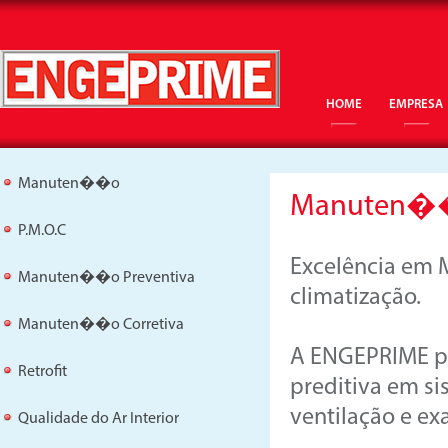
HOME
EMPRESA
Manuten��o
Manuten�
P.M.O.C
Excelência em 
Manuten��o Preventiva
climatização.
Manuten��o Corretiva
A ENGEPRIME pr
Retrofit
preditiva em si
ventilação e ex
Qualidade do Ar Interior