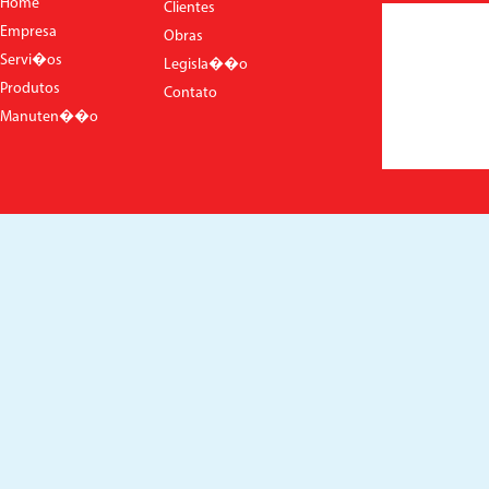
Home
Clientes
Empresa
Obras
Servi�os
Legisla��o
Produtos
Contato
Manuten��o