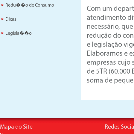
Redu��o de Consumo
Com um departa
atendimento dif
Dicas
necessário, qu
Legisla��o
redução do con
e legislação vig
Elaboramos e e
empresas cujo 
de 5TR (60.000 
soma de peque
Mapa do Site
Redes Socia