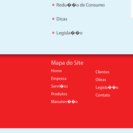
Redu��o de Consumo
Dicas
Legisla��o
Mapa do Site
Home
Clientes
Empresa
Obras
Servi�os
Legisla��o
Produtos
Contato
Manuten��o