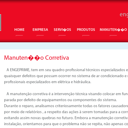
en
HOME
EMPRESA
SERVI�OS
PRODUTOS
MANUTEN��O
Manuten��o Corretiva
A ENGEPRIME, tem em seu quadro profissional técnicos especializados e ha
quaisquer defeitos que possam ocorrer no sistema de ar condicionado
profissionais especializados em elétrica e hidráulica.
A manutenção corretiva é a intervenção técnica visando colocar em f
parada por defeito de equipamentos ou componentes do sistema.
Durante o reparo, analisamos criteriosamente todas os fatores causador
por meio de relatórios , a respeito das ações à serem tomadas para a cor
evitando assim novas quebras no futuro. Embora a manutenção correti
instalação, orientamos para que o problema não se repita, não apenas c