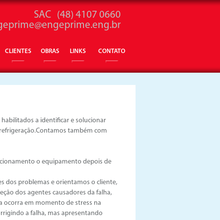
SAC (48) 4107 0660
geprime@engeprime.eng.br
CLIENTES
OBRAS
LINKS
CONTATO
bilitados a identificar e solucionar
 e refrigeração.Contamos também com
uncionamento o equipamento depois de
es dos problemas e orientamos o cliente,
reção dos agentes causadores da falha,
va ocorra em momento de stress na
orrigindo a falha, mas apresentando