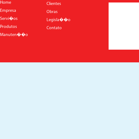
Home
Clientes
Empresa
Obras
Servi�os
Legisla��o
Produtos
Contato
Manuten��o