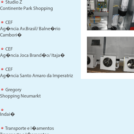
Studio Z
Continente Park Shopping
CEF
Ag�ncia Av.Brasil/ Balne�rio
Cambori�
CEF
Ag�ncia Joca Brand�o/ Itaja�
CEF
Ag�ncia Santo Amaro da Imperatriz
Gregory
Shopping Neumarkt
Indai�
Transporte e I�amentos