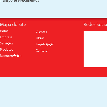
Transporte e I�amentos
Mapa do Site
Redes Socia
Home
Clientes
Empresa
Obras
Servi�os
Legisla��o
Produtos
Contato
Manuten��o